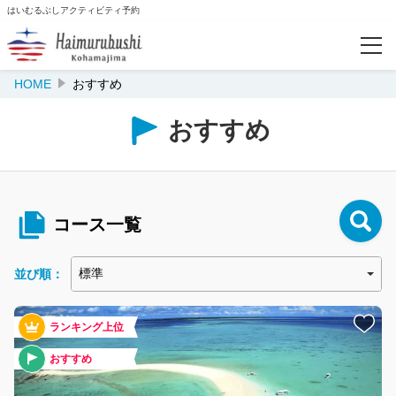
はいむるぶしアクティビティ予約
HOME
おすすめ
予約確認
おすすめ
カテゴリー
乗馬
自然体験・島文化体験
コース一覧
スノーケリング＆ダイビング・幻の島
並び順：
クルージング
ランキング上位
SUPツアー
おすすめ
シーカヤッキング