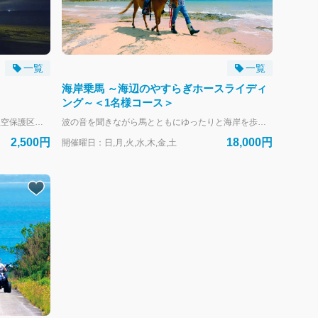
一覧
一覧
海岸乗馬 ～海辺のやすらぎホースライディ
ング～＜1名様コース＞
その美しさで知られる八重山の夜空は「星空保護区」に認定されています。 全天にある1等星の全て、さらに88星座のうち84星座を見ることができる特別な夜空です。 星々が織りなす壮大な景色を専門ガイドとともに体験しませんか。星座の物語を聞きながら、八重山諸島の自然の豊かさを感じてください。 ・月夜のときは『月と星のツアー』をお楽しみいただきます。 ・雨天/曇天時は、屋内（ファンクションルーム）でプロジェクターを使用した星空アカデミーを開催します（予約時に参加する/しない を選べます）。 【開催期間】 2026.3.1～2026.10.31 【開催時刻】 21:25～ ※10分前集合 【開催曜日】 （月）（木）（土） 【臨時開催日】2026.4.29～2026.5.5 ※毎日開催 【ツアー主催】星空ツーリズム株式会社 【お取り次ぎ】株式会社はいむるぶし 【支払方法】 現地払い（クレジットカード・現金） 【WEB予約受付】開催当日19時まで受付 ・ホテルご滞在中の方はアクティビティカウンター（8時～19時）でも承ります。 ・定員に達し次第受付を終了します。お早目のご予約がおすすめです。 ・お電話でのご予約は承っておりません。 【幼児のお子様について】大人1名様につき幼児（5歳以下）2名様まで同伴できます。 ※6歳～11歳のお子様は子供料金でご予約ください。 ※年齢は予約受付日ではなくツアー参加日基準です。 ※誤った年齢でのお申込みは無効とさせていただきます。
波の音を聞きながら馬とともにゆったりと海岸を歩く・・・ ここでしか体験できない特別な時間をお届けします。 コースの初めには馬場内でレッスンを行い、スタッフがマンツーマンで手綱操作を丁寧にサポートしますので、初心者の方でも安心してご参加になれます。 手綱を手に馬と心を通わせながら進む海辺は、まさに非日常の癒し体験。 馬との一体感を感じながら、爽やかな海風と開放感を存分にお楽しみください。 馬のえさもご用意していますので、優しい馬たちとのふれ合いも満喫できます。 カメラやスマートフォンをお持ちいただければ、スタッフが思い出の瞬間を撮影するお手伝いもいたします。 リゾートの海辺で、心に残る特別なひとときをお過ごしください。 こちらは1名様用の予約ページです。 2名1組、3名1組でご参加の方は下記からご予約ください。 【2名1組コース】https://haimurubushi.book.ntmg.com/top/products/257397d5-6eff-563b-a69e-e2315fa047c7?lng=ja 【3名1組コース】https://haimurubushi.book.ntmg.com/top/products/08f43f6d-5467-515e-bfa9-7dce51130ff0?lng=ja 【開催期間】通年（潮位等により一部休止日あり） 【開催時刻】・9:00～（一部日程10:30～） ・15:30～ ※10分前集合 ※開催時刻はカレンダーで日付を選ぶと確認できます。 【ツアー主催】小浜島乗馬クラブ 【お取り次ぎ】株式会社はいむるぶし 【支払方法】現地払い（クレジットカード・現金） 【WEB予約受付】開催日の60日前～前日19時まで ・定員に達し次第受付を終了します。お早目のご予約がおすすめです。 ・お電話でのご予約は承っておりません。 ・ホテルご滞在中の方はアクティビティカウンター（8時～19時）でも承ります。 ※本コースは旧名称：海岸乗馬＆フォトから改称していますがコース内容に変更はございません。
2,500円
18,000円
開催曜日：日,月,火,水,木,金,土