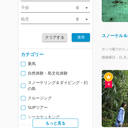
子供
0
幼児
0
スノーケル＆
クリアする
適用
カテゴリー
開催曜日：日,月,火
乗馬
自然体験・島文化体験
スノーケリング＆ダイビング・幻
4
の島
クルージング
SUPツアー
シーカヤッキング
もっと見る
フィッシング