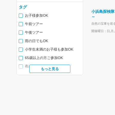
タグ
ウェルネス
小浜島探検隊
ヨガ・ピラティス
お子様参加OK
～
小浜島バギーツアー
午前ツアー
開催曜日：日,月,火
西表島・竹富島観光
午後ツアー
雨の日でもOK
小学生未満のお子様も参加OK
65歳以上の方ご参加OK
夜のツアー
もっと見る
リゾート内開催