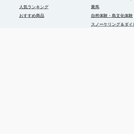
人気ランキング
乗馬
おすすめ商品
自然体験・島文化体験
スノーケリング＆ダイ
クルージング
SUPツアー
シーカヤッキング
フィッシング
ウェルネス
ヨガ・ピラティス
小浜島バギーツアー
西表島・竹富島観光
0980-85-3111
〒907-1221 沖縄県八重山郡竹富町小浜
営業時間（現地時間）：10:00 - 18:00