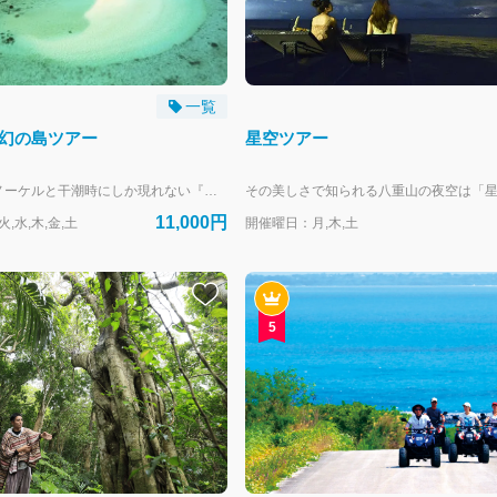
一覧
幻の島ツアー
星空ツアー
サンゴ礁でのスノーケルと干潮時にしか現れない『幻の島』上陸ツアーがセットになった一番人気のツアーです。経験豊富なインストラクターが器材の使い方からスノーケリングのコツまで丁寧にレクチャーするので、初心者の方や泳げない方でも安心です！ ※65歳以上の方は診断書の提出が必須となりますのでご注意ください。 【開催期間】通年（潮位等により一部休止日あり） 【開催時刻】・9:00～ ・14:00～ ※10分前集合 【ツアー主催】有限会社ぷしぃぬしま 【お取り次ぎ】株式会社はいむるぶし 【支払方法】現地払い（クレジットカード・現金） ※4月1日より料金改定いたします。予めご了承ください。 【WEB予約受付】～前日19時まで ・定員に達し次第受付を終了します。お早目のご予約がおすすめです。 ・お電話でのご予約は承っておりません。 ・ホテルご滞在中の方はアクティビティカウンター（8時～19時）でも承ります。 【幼児のお子様について】 2歳以下のお子様は大人1名様につき1人まで無料で同伴可能ですが保険は付保されません。船長・ガイドの判断で海況等により同伴をお断りすることがあります。ツアー中は日差しや気温、船酔いなど小さなお子様には過酷な環境となることがあります。十分にご理解、対策の上でご参加ください。幼児用の水中メガネ・浮き具等器材の貸出はありません。 ※年齢は予約受付日ではなくツアー参加日基準です。 ※誤った年齢でのご予約は無効とさせていただきます。
11,000円
,水,木,金,土
開催曜日：月,木,土
5