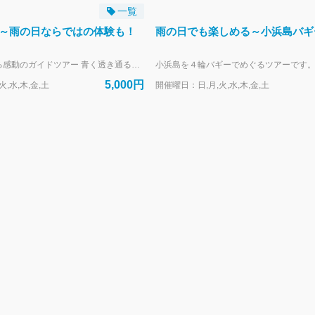
一覧
～雨の日ならではの体験も！
雨の日でも楽しめる～小浜島バギ
自然の宝庫を巡る感動のガイドツアー 青く透き通る海、豊かな森、のどかな風景・・ 八重山諸島の小さな楽園、小浜島の魅力を余すところなく体感できる「小浜島探検隊」。 経験豊富なネイチャーガイドが、島の隠れた自然や文化をわかりやすくご案内します。 島内に息づく多様な動植物、サンゴ礁に囲まれた美しい海岸線・・その日の潮位や天候に合わせてベストポイントへお連れします。 ガイドブックには載っていない発見が、ここにはあります。 【開催期間】通年（一部休止日あり） 【開催時刻】9：30～ ･14：30～ 【ツアー主催】星空探検隊なちゅら 【お取り次ぎ】株式会社はいむるぶし 【支払方法】現地払い（クレジットカード・現金） 【WEB予約受付】開催日の120日前～前日18時まで ・リクエスト予約（仮予約）で受付し、空きがあり最少催行人数を満たしたときは、予約確定のご連絡をメールで差し上げます。 ・定員に達し次第受付を終了します。お早目のご予約がおすすめです。 ・お電話でのご予約は承っておりません。 ・ホテルご滞在中の方はアクティビティカウンター（8時～19時）でも承ります。 【幼児のお子様のご参加について】 対象年齢：3歳以上
5,000円
,水,木,金,土
開催曜日：日,月,火,水,木,金,土