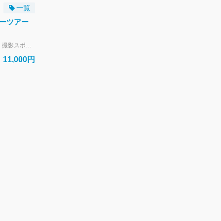
一覧
ーツアー
小浜島を４輪バギーでめぐるツアーです。 撮影スポットでは下車して撮影タイムもあります。 【開催期間】通年 ※7月下旬から8月上旬は小浜島の重要神事期間のため休止します。 【開催時刻】・9:05～ ・14：30～ 【ツアー主催】有限会社ぷしぃぬしま 【お取り次ぎ】株式会社はいむるぶし 【支払方法】現地払い（クレジットカード・現金） 【WEB予約受付】開催日の60日前～前日19時まで ・定員に達し次第受付を終了します。お早目のご予約がおすすめです。 ・お電話でのご予約は承っておりません。 ・ホテルご滞在中の方はアクティビティカウンター（8時～19時）でも承ります。。
11,000円