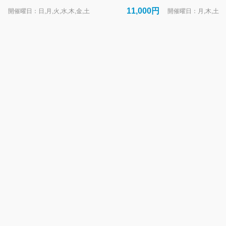
11,000円
よくあるお問合わせ
開催曜日：日,月,火,水,木,金,土
開催曜日：月,木,土
チェックイン・アウト当日のツアーをご予約の方へ
クマノミスノーケル＆幻の島ツアー・サンゴとウミガメスノーケルツアーについてQ＆A
体験ダイビング＆幻の島ツアーについてＱ＆Ａ
乗馬体験コースについてQ&A
ヨガコースについてQ&A
その他アクティビティについてQ&A
SUPツアー開催スケジュール
ちゅらねしあツアー開催スケジュール