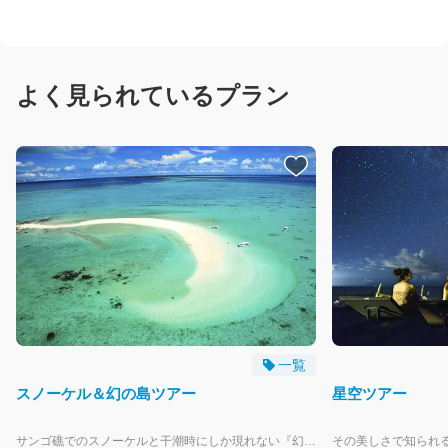
フィッシング
よく見られているプラン
ウェルネス
ヨガ・ピラティス
小浜島バギーツアー
西表島・竹富島観光
人気ランキング
一覧
おすすめ
スノーケル＆幻の島ツアー
星空ツアー
ご案内
サンゴ礁でのスノーケルと干潮時にしか現れない『幻の島』上陸ツアーがセットになった一番人気のツアーです。経験豊富なインストラクターが器材の使い方からスノーケリングのコツまで丁寧にレクチャーするので、初心者の方や泳げない方でも安心です！ ※65歳以上の方は診断書の提出が必須となりますのでご注意ください。 【開催期間】通年（潮位等により一部休止日あり） 【開催時刻】・9:00～ ・14:00～ ※10分前集合 【ツアー主催】有限会社ぷしぃぬしま 【お取り次ぎ】株式会社はいむるぶし 【支払方法】現地払い（クレジットカード・現金） ※4月1日より料金改定いたします。予めご了承ください。 【WEB予約受付】～前日19時まで ・定員に達し次第受付を終了します。お早目のご予約がおすすめです。 ・お電話でのご予約は承っておりません。 ・ホテルご滞在中の方はアクティビティカウンター（8時～19時）でも承ります。 【幼児のお子様について】 2歳以下のお子様は大人1名様につき1人まで無料で同伴可能ですが保険は付保されません。船長・ガイドの判断で海況等により同伴をお断りすることがあります。ツアー中は日差しや気温、船酔いなど小さなお子様には過酷な環境となることがあります。十分にご理解、対策の上でご参加ください。幼児用の水中メガネ・浮き具等器材の貸出はありません。 ※年齢は予約受付日ではなくツアー参加日基準です。 ※誤った年齢でのご予約は無効とさせていただきます。