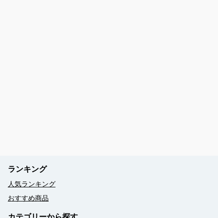
ぷしぃぬしま主催ツアー 病歴診断書
体験ダイビングツアー 確認・同意書
ファンダイビングツアー 確認・同意書
スノーケルツアー 確認・同意書
クルージングツアー 確認・同意書
バギーツアー 確認・同意書
フィッシングツアー確認・同意書
ランキング
竹富島レンタルサイクルフリータイムコース 開催時刻表
人気ランキング
おすすめ商品
カテゴリーから探す