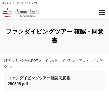
はいむるぶしアクティビティ予約
予約確認
ファンダイビングツアー 確認・同意
カテゴリー
書
乗馬
以下のリンクからPDFファイルを開いてプリントアウトしてくだ
自然体験・島文化体験
さい。
スノーケリング＆ダイビング・幻の島
ファンダイビングツアー確認同意書
250505.pdf
クルージング
SUPツアー
シーカヤッキング