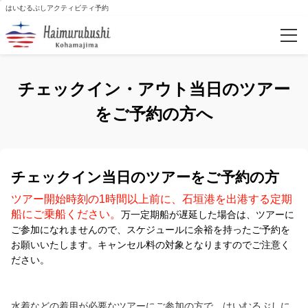
はいむるぶしアクティビティ予約
予約確認
チェックイン・アウト当日のツアー
カテゴリー
をご予約の方へ
乗馬
自然体験・島文化体験
チェックイン当日のツアーをご予約の方
ツアー開始時刻の1時間以上前に、石垣港を出港する定期
スノーケリング＆ダイビング・幻の島
船にご乗船ください。
万一定期船が遅延した場合は、ツアーに
ご参加になれませんので、スケジュールに余裕を持ったご予約を
クルージング
お願いいたします。キャンセル料の対象となりますのでご注意く
ださい。
SUPツアー
スペース
水着などの着用が必要なツアーにご参加の方で、はいむるぶしに
シーカヤッキング