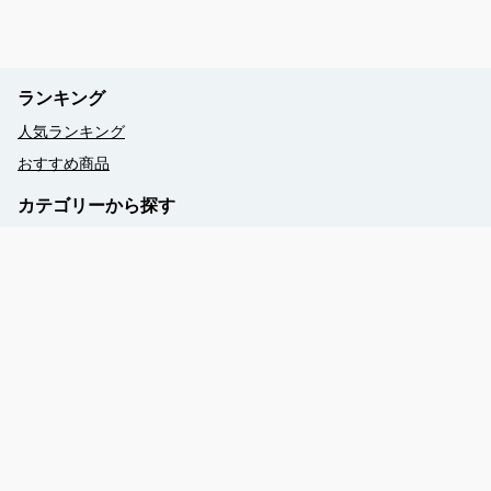
ランキング
人気ランキング
おすすめ商品
カテゴリーから探す
乗馬
自然体験・島文化体験
スノーケリング＆ダイビング・幻の島
クルージング
SUPツアー
シーカヤッキング
フィッシング
ウェルネス