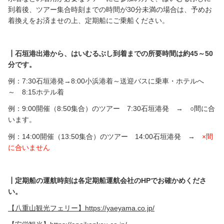
到着後、ツアー集合時刻までの時間が30分未満の場合は、予めお
着換えをお済ませの上、定期船にご乗船ください。
フィッシング
スペース
ウェルネス
┃石垣港出港から、はいむるぶし到着までの所要時間は約45～50
分です。
ヨガ・ピラティス
例：7:30石垣港発→8:00小浜港着～送迎バスに乗車・ホテルへ
～ 8:15ホテル着
小浜島バギーツアー
例：9:00開催（8:50集合）のツアー 7:30石垣港発 → ○間に合
います。
━
西表島・竹富島観光
例：14:00開催（13:50集合）のツアー 14:00石垣港発 →
×間
に合いません
人気ランキング
スペース
┃定期船の運航時刻は各定期船運航会社のHPでお確かめくださ
おすすめ
い。
【八重山観光フェリー】https://yaeyama.co.jp/
ご案内