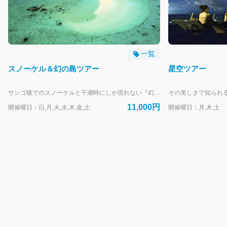
一覧
スノーケル＆幻の島ツアー
星空ツアー
サンゴ礁でのスノーケルと干潮時にしか現れない『幻の島』上陸ツアーがセットになった一番人気のツアーです。経験豊富なインストラクターが器材の使い方からスノーケリングのコツまで丁寧にレクチャーするので、初心者の方や泳げない方でも安心です！ ※65歳以上の方は診断書の提出が必須となりますのでご注意ください。 【開催期間】通年（潮位等により一部休止日あり） 【開催時刻】・9:00～ ・14:00～ ※10分前集合 【ツアー主催】有限会社ぷしぃぬしま 【お取り次ぎ】株式会社はいむるぶし 【支払方法】現地払い（クレジットカード・現金） ※4月1日より料金改定いたします。予めご了承ください。 【WEB予約受付】～前日19時まで ・定員に達し次第受付を終了します。お早目のご予約がおすすめです。 ・お電話でのご予約は承っておりません。 ・ホテルご滞在中の方はアクティビティカウンター（8時～19時）でも承ります。 【幼児のお子様について】 2歳以下のお子様は大人1名様につき1人まで無料で同伴可能ですが保険は付保されません。船長・ガイドの判断で海況等により同伴をお断りすることがあります。ツアー中は日差しや気温、船酔いなど小さなお子様には過酷な環境となることがあります。十分にご理解、対策の上でご参加ください。幼児用の水中メガネ・浮き具等器材の貸出はありません。 ※年齢は予約受付日ではなくツアー参加日基準です。 ※誤った年齢でのご予約は無効とさせていただきます。
11,000円
開催曜日：日,月,火,水,木,金,土
開催曜日：月,木,土