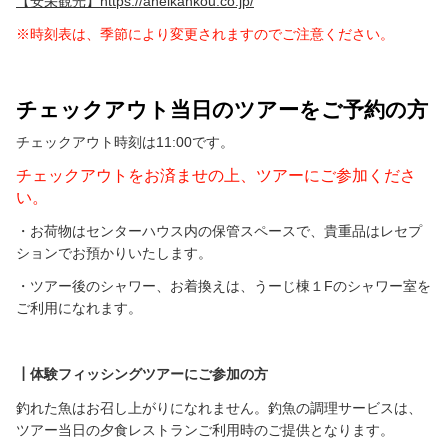
【安栄観光】https://aneikankou.co.jp/
よくあるお問合わせ
※時刻表は、季節により変更されますのでご注意ください。
スペース
チェックイン・アウト当日のツアーをご予約の方へ
チェックアウト当日のツアーをご予約の方
クマノミスノーケル＆幻の島ツアー・サンゴとウミガメスノーケルツアーについてQ＆A
チェックアウト時刻は11:00です。
体験ダイビング＆幻の島ツアーについてＱ＆Ａ
チェックアウトをお済ませの上、ツアーにご参加くださ
い。
乗馬体験コースについてQ&A
・お荷物はセンターハウス内の保管スペースで、貴重品はレセプ
ションでお預かりいたします。
ヨガコースについてQ&A
・ツアー後のシャワー、お着換えは、うーじ棟１Fのシャワー室を
ご利用になれます。
その他アクティビティについてQ&A
スペース
SUPツアー開催スケジュール
┃体験フィッシングツアーにご参加の方
釣れた魚はお召し上がりになれません。釣魚の調理サービスは、
ちゅらねしあツアー開催スケジュール
ツアー当日の夕食レストランご利用時のご提供となります。