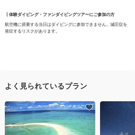
スペース
ぷしぃぬしま主催ツアー 病歴診断書
┃体験ダイビング・ファンダイビングツアーにご参加の方
体験ダイビングツアー 確認・同意書
航空機に搭乗する当日はダイビングに参加できません。減圧症を
発症するリスクがあります。
ファンダイビングツアー 確認・同意書
スノーケルツアー 確認・同意書
クルージングツアー 確認・同意書
バギーツアー 確認・同意書
よく見られているプラン
フィッシングツアー確認・同意書
竹富島レンタルサイクルフリータイムコース 開催時刻表