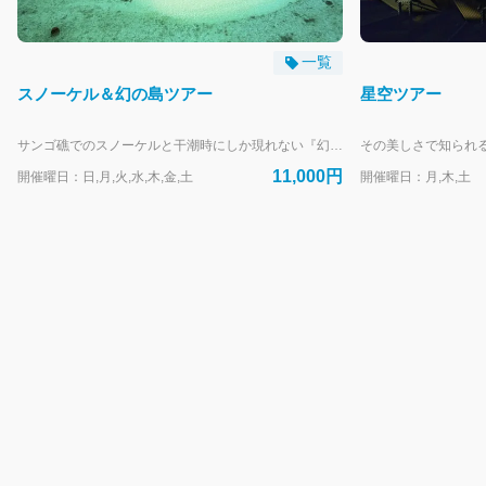
ぷしぃぬしま主催ツアー 病歴診断書
一覧
体験ダイビングツアー 確認・同意書
スノーケル＆幻の島ツアー
星空ツアー
ファンダイビングツアー 確認・同意書
サンゴ礁でのスノーケルと干潮時にしか現れない『幻の島』上陸ツアーがセットになった一番人気のツアーです。経験豊富なインストラクターが器材の使い方からスノーケリングのコツまで丁寧にレクチャーするので、初心者の方や泳げない方でも安心です！ ※65歳以上の方は診断書の提出が必須となりますのでご注意ください。 【開催期間】通年（潮位等により一部休止日あり） 【開催時刻】・9:00～ ・14:00～ ※10分前集合 【ツアー主催】有限会社ぷしぃぬしま 【お取り次ぎ】株式会社はいむるぶし 【支払方法】現地払い（クレジットカード・現金） ※4月1日より料金改定いたします。予めご了承ください。 【WEB予約受付】～前日19時まで ・定員に達し次第受付を終了します。お早目のご予約がおすすめです。 ・お電話でのご予約は承っておりません。 ・ホテルご滞在中の方はアクティビティカウンター（8時～19時）でも承ります。 【幼児のお子様について】 2歳以下のお子様は大人1名様につき1人まで無料で同伴可能ですが保険は付保されません。船長・ガイドの判断で海況等により同伴をお断りすることがあります。ツアー中は日差しや気温、船酔いなど小さなお子様には過酷な環境となることがあります。十分にご理解、対策の上でご参加ください。幼児用の水中メガネ・浮き具等器材の貸出はありません。 ※年齢は予約受付日ではなくツアー参加日基準です。 ※誤った年齢でのご予約は無効とさせていただきます。
11,000円
スノーケルツアー 確認・同意書
開催曜日：日,月,火,水,木,金,土
開催曜日：月,木,土
クルージングツアー 確認・同意書
バギーツアー 確認・同意書
フィッシングツアー確認・同意書
竹富島レンタルサイクルフリータイムコース 開催時刻表