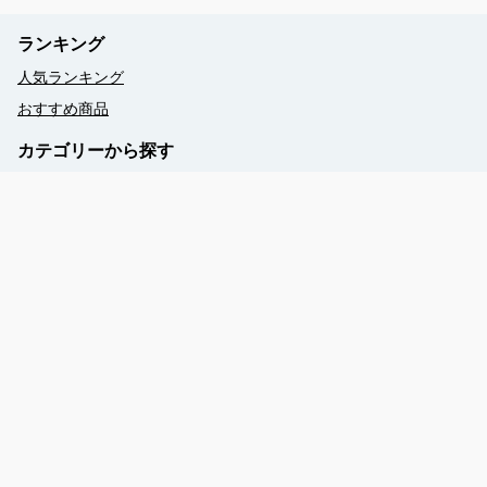
ランキング
人気ランキング
おすすめ商品
カテゴリーから探す
乗馬
自然体験・島文化体験
スノーケリング＆ダイビング・幻の島
クルージング
SUPツアー
シーカヤッキング
フィッシング
ウェルネス
ヨガ・ピラティス
小浜島バギーツアー