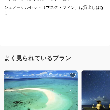
よくあるお問合わせ
シュノーケルセット（マスク・フィン）は貸出しはな
し
チェックイン・アウト当日のツアーをご予約の方へ
クマノミスノーケル＆幻の島ツアー・サンゴとウミガメスノーケルツアーについてQ＆A
体験ダイビング＆幻の島ツアーについてＱ＆Ａ
乗馬体験コースについてQ&A
よく見られているプラン
ヨガコースについてQ&A
その他アクティビティについてQ&A
SUPツアー開催スケジュール
ちゅらねしあツアー開催スケジュール