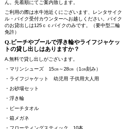
ん。先着順にてご案内致します。
ご利用の際は水牛池近くにございます、レンタサイク
フィッシング
ル・バイク受付カウンターへお越しください。バイク
のお貸出しは125ｃｃバイクのみです。（要中型二輪
ウェルネス
免許）
Q.ビーチやプールで浮き輪やライフジャケッ
ヨガ・ピラティス
トの貸し出しはありますか？
小浜島バギーツアー
A.無料で貸し出しがございます。
・マリンシューズ　15㎝～28㎝（1㎝刻み）
西表島・竹富島観光
・ライフジャケット　幼児用 子供用大人用　
・お砂場セット
人気ランキング
・浮き輪
おすすめ
・ビーチタオル
・箱メガネ　　
ご案内
・フローティングスティック　10本