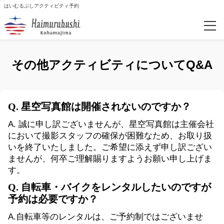
はいむるぶしアクティビティ予約
予約確認
その他アクティビティについてQ&A
カテゴリー
乗馬
Q. 星空写真館は開催されないのですか？
A. 誠に申し訳ございませんが、星空写真館は主催会社
自然体験・島文化体験
において撮影スタッフの確保が困難なため、お取り扱
いを終了いたしました。ご希望に添えず申し訳ござい
スノーケリング＆ダイビング・幻の島
ませんが、何卒ご理解賜りますようお願い申し上げま
す。
クルージング
Q. 自転車・バイクをレンタルしたいのですが
予約は必要ですか？
SUPツアー
A.自転車等のレンタルは、ご予約制ではございませ
シーカヤッキング